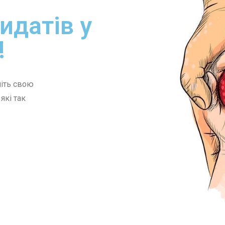
идатів у
!
літь свою
які так