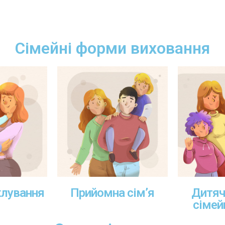
Сімейні форми виховання
іклування
Прийомна сім’я
Дитяч
сімей